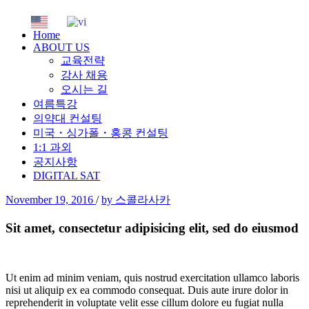
Home
ABOUT US
교육전략
강사 채용
오시는 길
여름특강
의약대 컨설팅
미국・싱가폴・홍콩 컨설팅
1:1 과외
공지사항
DIGITAL SAT
November 19, 2016
/
by 스콜라사카
Sit amet, consectetur adipisicing elit, sed do eiusmod
Ut enim ad minim veniam, quis nostrud exercitation ullamco laboris
nisi ut aliquip ex ea commodo consequat. Duis aute irure dolor in
reprehenderit in voluptate velit esse cillum dolore eu fugiat nulla