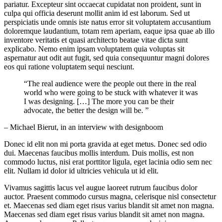
pariatur. Excepteur sint occaecat cupidatat non proident, sunt in
culpa qui officia deserunt mollit anim id est laborum. Sed ut
perspiciatis unde omnis iste natus error sit voluptatem accusantium
doloremque laudantium, totam rem aperiam, eaque ipsa quae ab illo
inventore veritatis et quasi architecto beatae vitae dicta sunt
explicabo. Nemo enim ipsam voluptatem quia voluptas sit
aspernatur aut odit aut fugit, sed quia consequuntur magni dolores
eos qui ratione voluptatem sequi nesciunt.
“The real audience were the people out there in the real
world who were going to be stuck with whatever it was
I was designing. […] The more you can be their
advocate, the better the design will be. ”
– Michael Bierut, in an interview with designboom
Donec id elit non mi porta gravida at eget metus. Donec sed odio
dui. Maecenas faucibus mollis interdum. Duis mollis, est non
commodo luctus, nisi erat porttitor ligula, eget lacinia odio sem nec
elit. Nullam id dolor id ultricies vehicula ut id elit.
Vivamus sagittis lacus vel augue laoreet rutrum faucibus dolor
auctor. Praesent commodo cursus magna, celerisque nisl consectetur
et. Maecenas sed diam eget risus varius blandit sit amet non magna.
Maecenas sed diam eget risus varius blandit sit amet non magna.