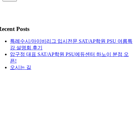
Recent Posts
특례수시/아이비리그 입시전문 SAT/AP학원 PSU 여름특
강 설명회 후기
압구정 대표 SAT/AP학원 PSU에듀센터 하노이 분점 오
픈!
오시는 길