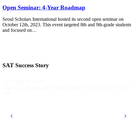
Open Seminar: 4-Year Roadmap
Seoul Scholars International hosted its second open seminar on
October 12th, 2023. This event targeted 8th and 9th-grade students
and focused on…
SAT Success Story
1:1 개인별 능력수업
Digital SAT Reading & Writing | Digital SAT Math | NEW TOEFL
WR