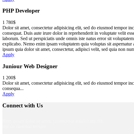
PHP Developer
1 780$
Dolor sit amet, consectetur adipisicing elit, sed do eiusmod tempor i
consequat. Duis aute irure dolor in reprehenderit in voluptate velit ess
laborum. Sed ut perspiciatis unde omnis iste natus error sit voluptate
explicabo. Nemo enim ipsam voluptatem quia voluptas sit aspernatur a
ipsum quia dolor sit amet, consectetur, adipisci velit, sed quia non
Apply
Juniour Web Designer
1 200$
Dolor sit amet, consectetur adipisicing elit, sed do eiusmod tempor i
consequa...
Apply
Connect with Us
Rem ipsum dolor sit amet, consectetur adipisicing elit,
sed do eiusmod tempor