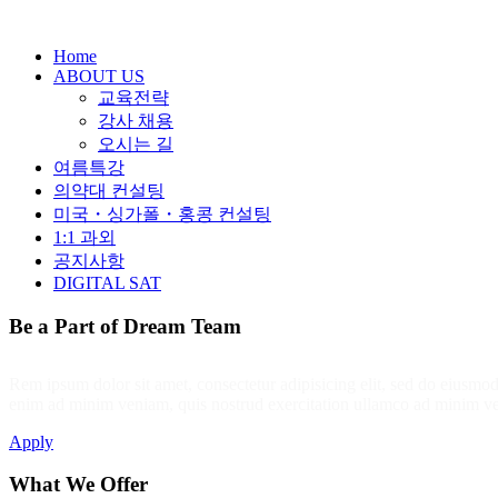
Home
ABOUT US
교육전략
강사 채용
오시는 길
여름특강
의약대 컨설팅
미국・싱가폴・홍콩 컨설팅
1:1 과외
공지사항
DIGITAL SAT
Be a Part of Dream Team
Rem ipsum dolor sit amet, consectetur adipisicing elit, sed do eiusmo
enim ad minim veniam, quis nostrud exercitation ullamco ad minim ve
Apply
What We Offer