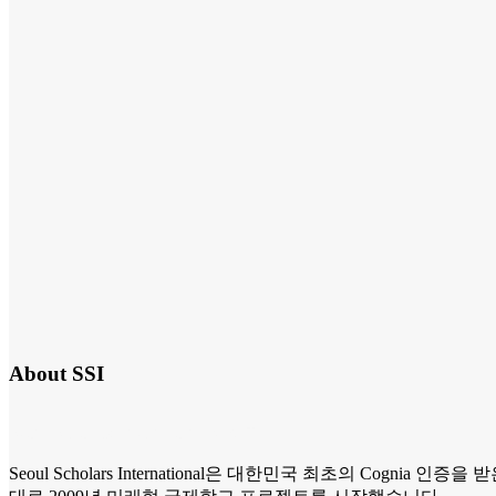
About SSI
Seoul Scholars International의 시작
Seoul Scholars International은 대한민국 최초의 Co