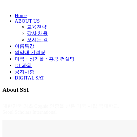
Home
ABOUT US
교육전략
강사 채용
오시는 길
여름특강
의약대 컨설팅
미국・싱가폴・홍콩 컨설팅
1:1 과외
공지사항
DIGITAL SAT
About
SSI
대한민국 최초 Cognia 인증을 받은 미국 사립 국제학교,
Seoul Scholars International